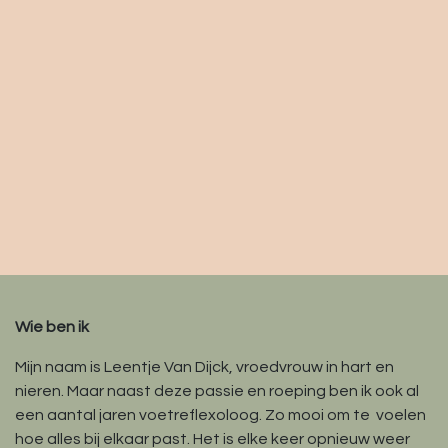
Wie ben ik
Mijn naam is Leentje Van Dijck, vroedvrouw in hart en
nieren. Maar naast deze passie en roeping ben ik ook al
een aantal jaren voetreflexoloog. Zo mooi om te voelen
hoe alles bij elkaar past. Het is elke keer opnieuw weer