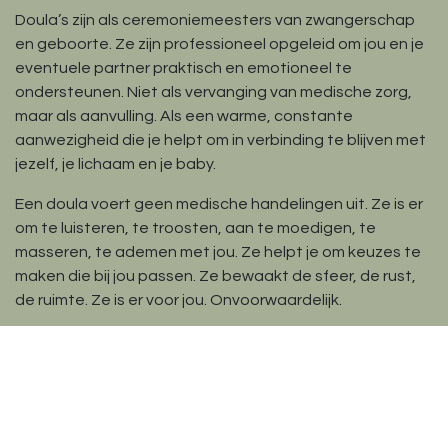
Doula’s zijn als ceremoniemeesters van zwangerschap
en geboorte. Ze zijn professioneel opgeleid om jou en je
eventuele partner praktisch en emotioneel te
ondersteunen. Niet als vervanging van medische zorg,
maar als aanvulling. Als een warme, constante
aanwezigheid die je helpt om in verbinding te blijven met
jezelf, je lichaam en je baby.
Een doula voert geen medische handelingen uit. Ze is er
om te luisteren, te troosten, aan te moedigen, te
masseren, te ademen met jou. Ze helpt je om keuzes te
maken die bij jou passen. Ze bewaakt de sfeer, de rust,
de ruimte. Ze is er voor jou. Onvoorwaardelijk.
Wil je graag een doula meenemen naar het ziekenhuis?
Dat kan. We raden aan om haar op voorhand te leren
kennen, zodat er een vertrouwensband kan ontstaan.
Zo kan ze tijdens de geboorte echt een bedding vormen
waarin jij mag landen.