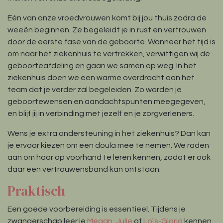
Eén van onze vroedvrouwen komt bij jou thuis zodra de
weeën beginnen. Ze begeleidt je in rust en vertrouwen
door de eerste fase van de geboorte. Wanneer het tijd is
om naar het ziekenhuis te vertrekken, verwittigen wij de
geboorteafdeling en gaan we samen op weg. In het
ziekenhuis doen we een warme overdracht aan het
team dat je verder zal begeleiden. Zo worden je
geboortewensen en aandachtspunten meegegeven,
en blijf jij in verbinding met jezelf en je zorgverleners.
Wens je extra ondersteuning in het ziekenhuis? Dan kan
je ervoor kiezen om een doula mee te nemen. We raden
aan om haar op voorhand te leren kennen, zodat er ook
daar een vertrouwensband kan ontstaan.
Praktisch
Een goede voorbereiding is essentieel. Tijdens je
zwangerschap leer je
Megan
,
Julie
of
Loïs-Gloria
kennen,