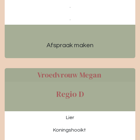
.
.
Afspraak maken
Vroedvrouw Megan
Regio D
Lier
Koningshooikt