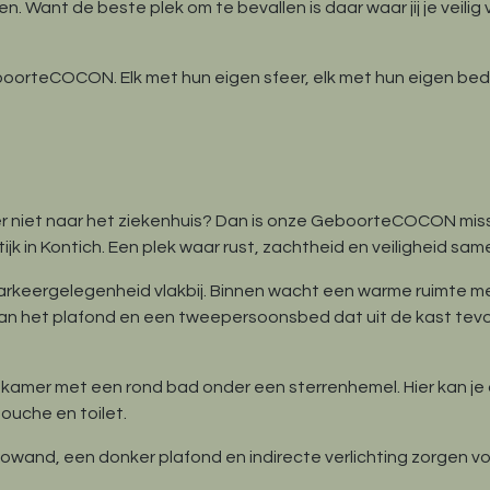
. Want de beste plek om te bevallen is daar waar jij je veilig v
eboorteCOCON. Elk met hun eigen sfeer, elk met hun eigen beddi
liever niet naar het ziekenhuis? Dan is onze GeboorteCOCON mi
ijk in Kontich. Een plek waar rust, zachtheid en veiligheid s
rkeergelegenheid vlakbij. Binnen wacht een warme ruimte met
n het plafond en een tweepersoonsbed dat uit de kast tevoor
amer met een rond bad onder een sterrenhemel. Hier kan je 
ouche en toilet.
owand, een donker plafond en indirecte verlichting zorgen v