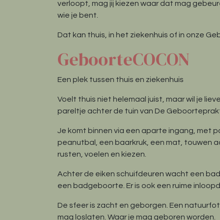
verloopt, mag jij kiezen waar dat mag gebeuren
wie je bent.
Dat kan thuis, in het ziekenhuis of in onze G
GeboorteCOCON
Een plek tussen thuis en ziekenhuis
Voelt thuis niet helemaal juist, maar wil je 
pareltje achter de tuin van De Geboorteprakt
Je komt binnen via een aparte ingang, met pa
peanutbal, een baarkruk, een mat, touwen aa
rusten, voelen en kiezen.
Achter de eiken schuifdeuren wacht een badk
een badgeboorte. Er is ook een ruime inloopd
De sfeer is zacht en geborgen. Een natuurfot
mag loslaten. Waar je mag geboren worden.