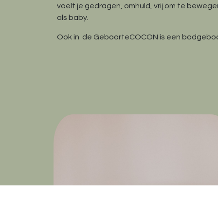
voelt je gedragen, omhuld, vrij om te bewe
als baby.
Ook in de GeboorteCOCON is een badgeboor