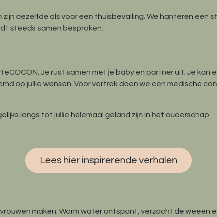
n dezelfde als voor een thuisbevalling. We hanteren een strikt
ordt steeds samen besproken.
rteCOCON. Je rust samen met je baby en partner uit. Je kan er
md op jullie wensen. Voor vertrek doen we een medische contr
ijks langs tot jullie helemaal geland zijn in het ouderschap.
Lees hier inspirerende verhalen
 vrouwen maken. Warm water ontspant, verzacht de weeën en he