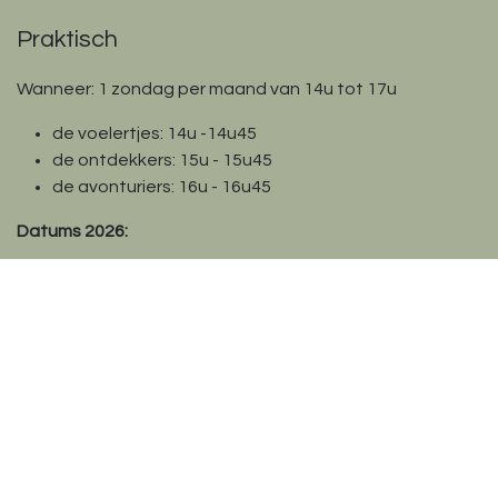
Praktisch
Wanneer: 1 zondag per maand van 14u tot 17u
de voelertjes: 14u -14u45
de ontdekkers: 15u - 15u45
de avonturiers: 16u - 16u45
Datums 2026:
27/9
25/10
29/11
20/12
Groetjes, CindyPrijs: 100 euro voor een 5 beurtenkaart
(25 euro voor een losse les)
Locatie: Geboortepraktijk Kontich