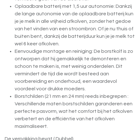
Oplaadbare batterij met 1,5 uur autonomie: Dankzij
de lange autonomie van de oplaadbare batterij kun
je je melk in alle vrijheid afkolven, zonder het gedoe
van het vinden van een stroombron. Of je nu thuis of
buiten bent, dankzij de batterijduur kun je je melk tot
wel 6 keer afkolven.
Eenvoudige montage en reiniging: De borstkolf is zo
ontworpen dat hij gemakkelijk te demonteren en
schoon te maken is, met weinig onderdelen. Dit
vermindert de tijd die wordt besteed aan
voorbereiding en onderhoud, een waardevol
voordeel voor drukke moeders.
Borstchilden (21 mm en 24 mm) reeds inbegrepen :
Verschillende maten borstschilden garanderen een
perfecte pasvorm, wat het comfort bij het afkolven
verbetert en de efficiëntie van het afkolven
maximaliseert.
De verpakking bevat ( Dubbel)