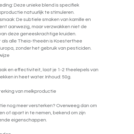
ding: Deze unieke blend is specifiek
roductie natuurlijk te stimuleren.
 smaak: De subtiele smaken van kamille en
nent aanwezig, maar verzwakken niet de
van deze geneeskrachtige kruiden.
t als alle Theia-theeën is Koesterthee
Europa, zonder het gebruik van pesticiden.
wijze
k en effectiviteit, laat je 1-2 theelepels van
ekken in heet water. Inhoud: 50g.
sterking van melkproductie
uctie nog meer versterken? Overweeg dan om
en of apart in te nemen, bekend om zijn
ende eigenschappen.