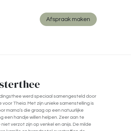
Afspraak maken
Wetenschap
Werken bij Ons
Contact
sterthee
dingsthee werd speciaal samengesteld door
 voor Theia. Met zijn unieke samenstelling is
oor mama’s die graag op een natuurlijke
g een handje willen helpen. Zeer aan te
iet verzot zijn op venkel en anijs. De milde