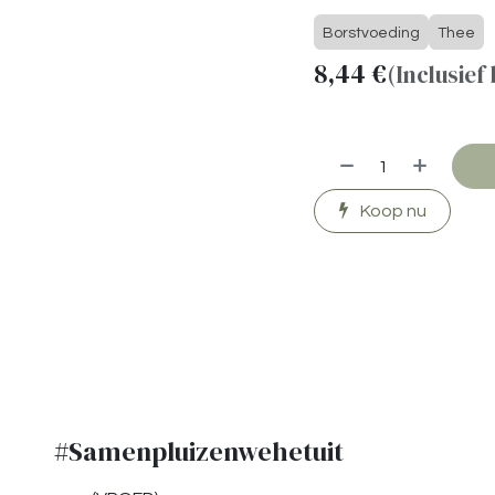
Borstvoeding
Thee
8,44
€
(Inclusief
Koop nu
​
#Samenpluizenwehetuit