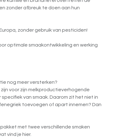
e kamille en brandnetel overtreffen de
den zonder afbreuk te doen aan hun
 Europa, zonder gebruik van pesticiden!
voor optimale smaakontwikkeling en werking
ctie nog meer versterken?
zijn voor zijn melkproductieverhogende
r specifiek van smaak. Daarom zit het niet in
h fenegriek toevoegen of apart innemen? Dan
bipakket met twee verschillende smaken
 vind je hier.