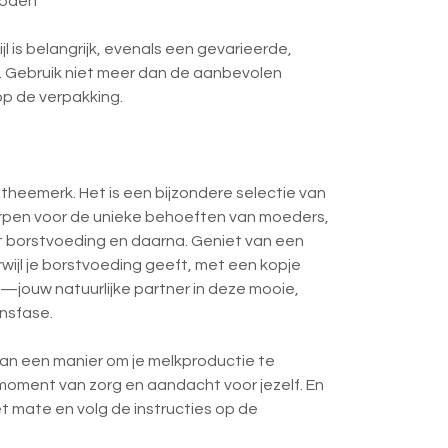
boden
l is belangrijk, evenals een gevarieerde,
. Gebruik niet meer dan de aanbevolen
p de verpakking.
theemerk. Het is een bijzondere selectie van
orpen voor de unieke behoeften van moeders,
 borstvoeding en daarna. Geniet van een
wijl je borstvoeding geeft, met een kopje
—jouw natuurlijke partner in deze mooie,
nsfase.
an een manier om je melkproductie te
 moment van zorg en aandacht voor jezelf. En
met mate en volg de instructies op de