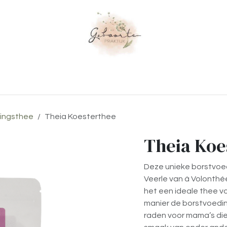
orgaanbod
Workshops
Praktisch
ingsthee
Theia Koesterthee
Theia Koe
Deze unieke borstvoe
Veerle van à Volonthée
het een ideale thee v
manier de borstvoedin
raden voor mama’s die n