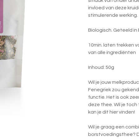
smaak van onder ander
invloed van deze krui
stimulerende werking.
Biologisch. Geteeld in
10min. laten trekken 
van alle ingrediënten
Inhoud: 50g
Wil je jouw melkprodu
Fenegriek zou gekend 
functie. Het is ook zee
deze thee. Wil je toc
kan je dit hier vinden!
Wil je graag een com
borstvoedingsthee? Dat