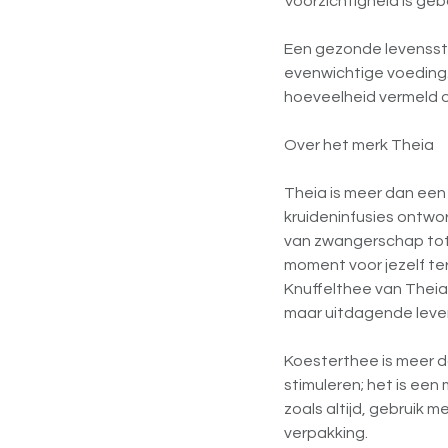
Voorzichtigheid is ge
Een gezonde levensstij
evenwichtige voeding
hoeveelheid vermeld o
Over het merk Theia
Theia is meer dan een 
kruideninfusies ontw
van zwangerschap tot
moment voor jezelf ter
Knuffelthee van Theia
maar uitdagende leve
Koesterthee is meer d
stimuleren; het is een
zoals altijd, gebruik 
verpakking.