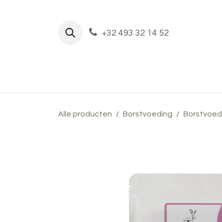
Overslaan naar inhoud
+32 493 32 14 52
Praktijk
Shop
Team
Z
Alle producten
Borstvoeding
Borstvoed