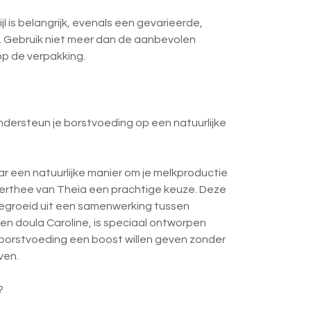
l is belangrijk, evenals een gevarieerde,
. Gebruik niet meer dan de aanbevolen
p de verpakking.
dersteun je borstvoeding op een natuurlijke
ar een natuurlijke manier om je melkproductie
sterthee van Theia een prachtige keuze. Deze
egroeid uit een samenwerking tussen
en doula Caroline, is speciaal ontworpen
borstvoeding een boost willen geven zonder
ven.
?