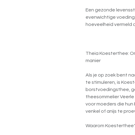
Een gezonde levensstij
evenwichtige voeding
hoeveelheid vermeld o
Theia Koesterthee: On
manier
Als je op zoek bent na
te stimuleren, is Koe
borstvoedingsthee, g
theesommelier Veerle 
voor moeders die hun 
venkel of anijs te proe
Waarom Koesterthee