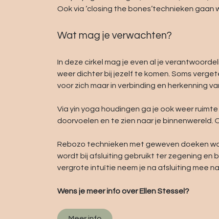
Ook via ‘closing the bones’technieken gaan 
Wat mag je verwachten?
In deze cirkel mag je even al je verantwoordel
weer dichter bij jezelf te komen. Soms verge
voor zich maar in verbinding en herkenning va
Via yin yoga houdingen ga je ook weer ruimte
doorvoelen en te zien naar je binnenwereld. 
Rebozo technieken met geweven doeken worden
wordt bij afsluiting gebruikt ter zegening en 
vergrote intuïtie neem je na afsluiting mee na
Wens je meer info over Ellen Stessel?
Meer info