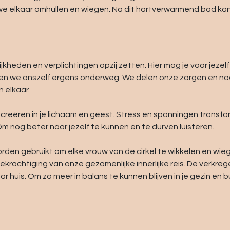
we elkaar omhullen en wiegen. Na dit hartverwarmend bad kan
ijkheden en verplichtingen opzij zetten. Hier mag je voor jeze
ten we onszelf ergens onderweg. We delen onze zorgen en node
n elkaar.
 creëren in je lichaam en geest. Stress en spanningen transf
Om nog beter naar jezelf te kunnen en te durven luisteren.
 gebruikt om elke vrouw van de cirkel te wikkelen en wiege
bekrachtiging van onze gezamenlijke innerlijke reis. De verkreg
ar huis. Om zo meer in balans te kunnen blijven in je gezin en 