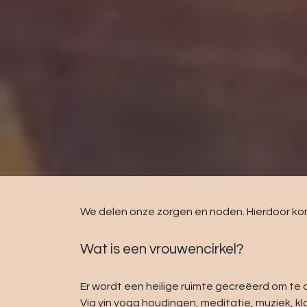
We delen onze zorgen en noden. Hierdoor komt
Wat is een vrouwencirkel?
Er wordt een heilige ruimte gecreëerd om te de
Via yin yoga houdingen, meditatie, muziek, 