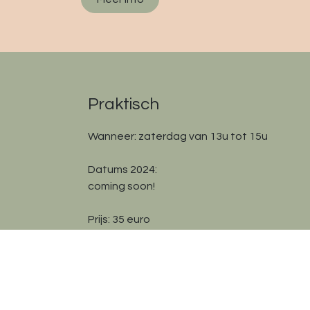
Praktisch
Wanneer: zaterdag van 13u tot 15u
Datums 2024:
coming soon!
Prijs: 35 euro
Locatie: Geboortepraktijk Kontich
Meer info kan je verkrijgen de lesgever Ellen
ellenstessel@gmail.com
of 0468/276073