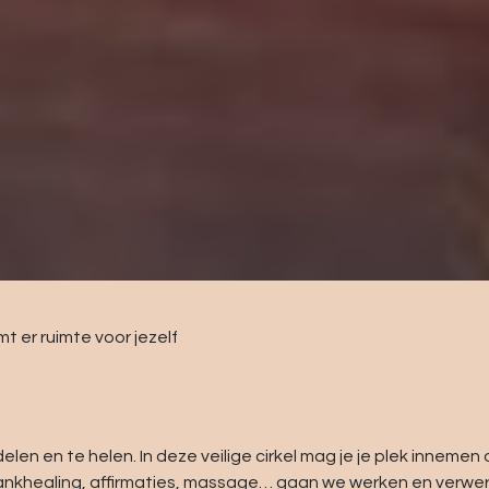
 er ruimte voor jezelf
len en te helen. In deze veilige cirkel mag je je plek innemen
klankhealing, affirmaties, massage… gaan we werken en verwe