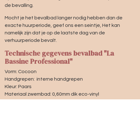
de bevalling.
Mocht je het bevalbad langer nodig hebben dan de
exacte huurperiode, geef ons een seintje, Het kan
namelijk zijn dat je op de laatste dag van de
verhuurperiode bevalt.
Technische gegevens bevalbad "La
Bassine Professional"
Vorm: Cocoon
Handgrepen: interne handgrepen
Kleur: Paars
Materiaal zwembad: 0,60mm dik eco-vinyl
Opgeblazen bodem: 7,5cm (3″)
Externe lengte: 165cm (65″)
Breedte buitenkant: 135cm (53″)
Externe hoogte: 76cm (30″)
Inwendige lengte: 125cm (50″)
Breedte inwendig: 95cm (38″)