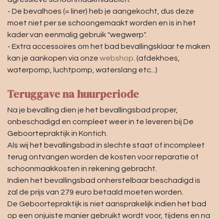
- De bevalhoes (= liner) heb je aangekocht, dus deze
moet niet per se schoongemaakt worden en is in het
kader van eenmalig gebruik "wegwerp".
- Extra accessoires om het bad bevallingsklaar te maken
kan je aankopen via onze
webshop
. (afdekhoes,
waterpomp, luchtpomp, waterslang etc...)
Teruggave na huurperiode
Na je bevalling dien je het bevallingsbad proper,
onbeschadigd en compleet weer in te leveren bij De
Geboortepraktijk in Kontich.
Als wij het bevallingsbad in slechte staat of incompleet
terug ontvangen worden de kosten voor reparatie of
schoonmaakkosten in rekening gebracht.
Indien het bevallingsbad onherstelbaar beschadigd is
zal de prijs van 279 euro betaald moeten worden.
De Geboortepraktijk is niet aansprakelijk indien het bad
op een onjuiste manier gebruikt wordt voor, tijdens en na